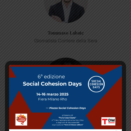
Tommaso Labate
Giornalista Corriere della Sera
Alessandro Leogrande
Scrittore