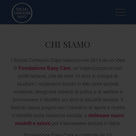
CHI SIAMO
I
Social Cohesion Days
nascono nel 2014 da un’idea
di
Fondazione Easy Care
, un’organizzazione non
profit italiana, che da oltre 10 anni si occupa di
studiare i mutamenti sociali in atto nelle società
moderne, disegnare modelli di policy e di welfare e
promuovere il dibattito sui temi di attualità sociale. Il
festival nasce proprio con l’obiettivo di aprire e nutrire
il dibattito sulla coesione sociale, e
delineare nuovi
modelli e azioni
per il benessere sociale in Italia.
Fondazione Easy Care è costituita da 13