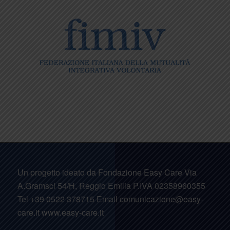
Un progetto ideato da Fondazione Easy Care Via
A.Gramsci 54/H, Reggio Emilia P.IVA 02358960355
Tel +39 0522 378715 Email comunicazione@easy-
care.it www.easy-care.it