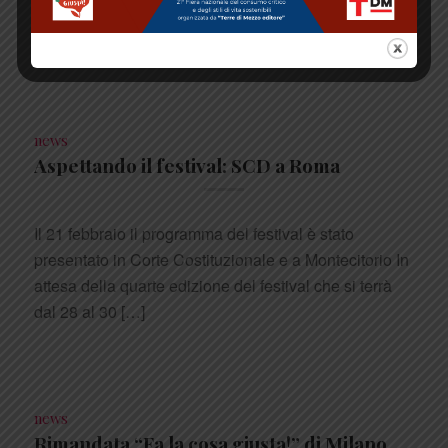
Alla presenza di ospiti e istituzioni – tra cui il sindaco
di Reggio […]
Febbraio 14, 2020
news
Aspettando il festival: SCD a Roma
Il 21 febbraio il programma del festival è stato
presentato in Corte Costituzionale e a Montecitorio In
attesa della quarte edizione del festival che si terrà
dal 28 al 30 […]
Febbraio 14, 2020
news
Rimandata “Fa la cosa giusta!” di Milano