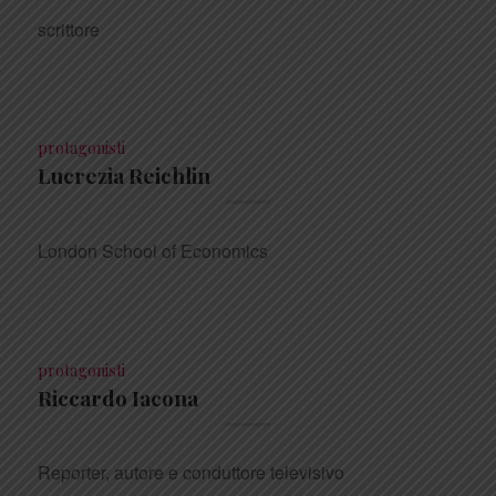
scrittore
Febbraio 14, 2020
protagonisti
Lucrezia Reichlin
London School of Economics
Febbraio 14, 2020
protagonisti
Riccardo Iacona
Reporter, autore e conduttore televisivo