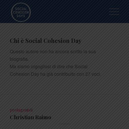
Chi è
Social Cohesion Day
Questo autore non ha ancora scritto la sua
biografia.
Ma siamo orgogliosi di dire che
Social
Cohesion Day
ha già contribuito con 27 voci.
protagonisti
Christian Raimo