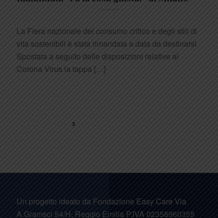
La Fiera nazionale del consumo critico e degli stili di
vita sostenibili è stata rimandata a data da destinarsi
Spostata a seguito delle disposizioni relative al
Corona Virus la tappa […]
Febbraio 14, 2020
1
2
3
Pagina 3 di 3
Un progetto ideato da Fondazione Easy Care Via
A.Gramsci 54/H, Reggio Emilia P.IVA 02358960355